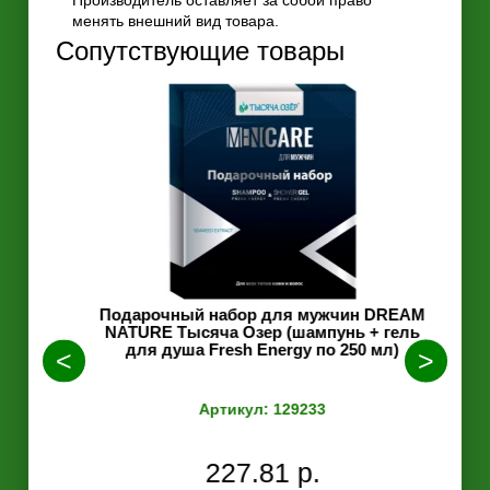
Производитель оставляет за собой право
менять внешний вид товара.
Сопутствующие товары
REAM
Подарочный набор для мужчин DREAM
Под
с +
NATURE Тысяча Озер (шампунь + гель
N
для душа Fresh Energy по 250 мл)
Артикул: 129233
227.81 р.