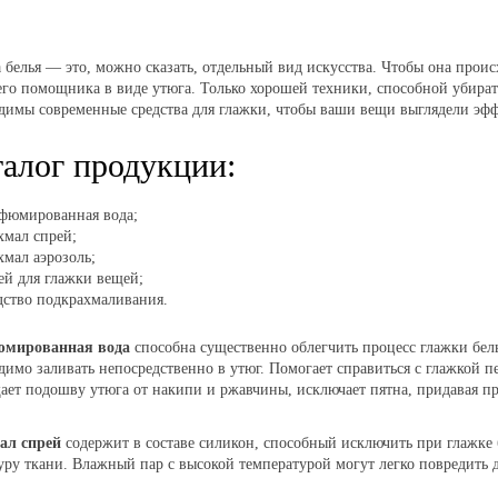
 белья — это, можно сказать, отдельный вид искусства. Чтобы она прои
го помощника в виде утюга. Только хорошей техники, способной убирать 
димы современные средства для глажки, чтобы ваши вещи выглядели эф
талог продукции:
фюмированная вода;
хмал спрей;
хмал аэрозоль;
ей для глажки вещей;
дство подкрахмаливания.
мированная вода
способна существенно облегчить процесс глажки бель
димо заливать непосредственно в утюг. Помогает справиться с глажкой
ет подошву утюга от накипи и ржавчины, исключает пятна, придавая пр
ал спрей
содержит в составе силикон, способный исключить при глажке б
уру ткани. Влажный пар с высокой температурой могут легко повредить д