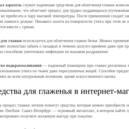
ал аэрозоль
служит надежным средством для облегчения глажки всевозм
хмаливание, что облегчает процесс для трудно поддающихся отутюжива
не прибегать к пару высокой температуры. После применения создает за
и намного дольше. Никакого налета на поверхности утюга при этом не о
тся вместе с грязью.
 для глажки
используется для облегчения глажки белья. Можно применят
яет полностью забыть о складках в течение долгого времени даже при х
ва способные уничтожать инфекцию не вызывая раздражение.
тво подкрахмаливания
— надежный помощник при глажке различных тка
 скольжение утюга по ткани даже пересушенных вещей. Способен придат
ять ко всем натуральным волокнам, кроме искусственного шелка.
едства для глаженья в интернет-м
ь процесс глажки легким помогут средства, которые можно приобрести 
ине ЛенХим
. Санкт-Петербург — огромный мегаполис, в котором найти л
антировано получите желаемую выгоду при покупке.