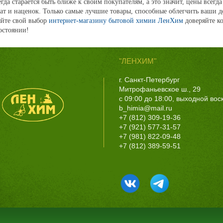
гда старается быть ближе к своим покупателям, а это значит, цены всег
ат и наценок. Только самые лучшие товары, способные облегчить ваши
йте свой выбор
интернет-магазину бытовой химии ЛенХим
доверяйте ко
остоянии!
"ЛЕНХИМ"
г. Санкт-Петербург
Митрофаньевское ш., 29
с 09:00 до 18:00, выходной во
b_himia@mail.ru
+7 (812) 309-19-36
+7 (921) 577-31-57
+7 (981) 822-09-48
+7 (812) 389-59-51