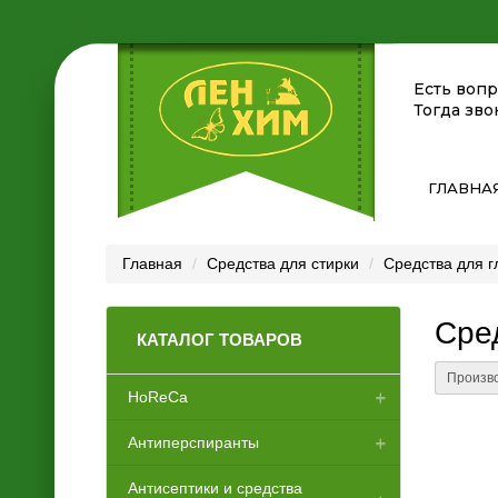
Есть воп
Тогда зво
ГЛАВНА
Главная
Средства для стирки
Средства для г
Сре
КАТАЛОГ ТОВАРОВ
Произво
HoReCa
Антиперспиранты
Аксессуары для отелей
Антисептики и средства
Диспенсеры
Женские