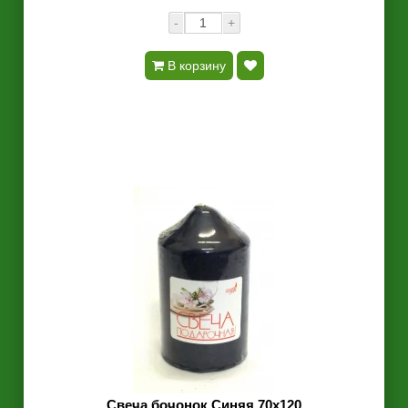
-
+
В корзину
Свеча бочонок Синяя 70х120