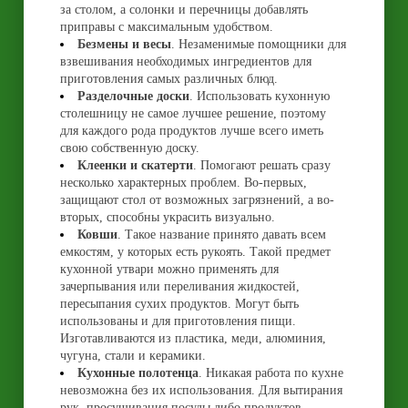
за столом, а солонки и перечницы добавлять
приправы с максимальным удобством.
Безмены и весы
. Незаменимые помощники для
взвешивания необходимых ингредиентов для
приготовления самых различных блюд.
Разделочные доски
. Использовать кухонную
столешницу не самое лучшее решение, поэтому
для каждого рода продуктов лучше всего иметь
свою собственную доску.
Клеенки и скатерти
. Помогают решать сразу
несколько характерных проблем. Во-первых,
защищают стол от возможных загрязнений, а во-
вторых, способны украсить визуально.
Ковши
. Такое название принято давать всем
емкостям, у которых есть рукоять. Такой предмет
кухонной утвари можно применять для
зачерпывания или переливания жидкостей,
пересыпания сухих продуктов. Могут быть
использованы и для приготовления пищи.
Изготавливаются из пластика, меди, алюминия,
чугуна, стали и керамики.
Кухонные полотенца
. Никакая работа по кухне
невозможна без их использования. Для вытирания
рук, просушивания посуды либо продуктов.