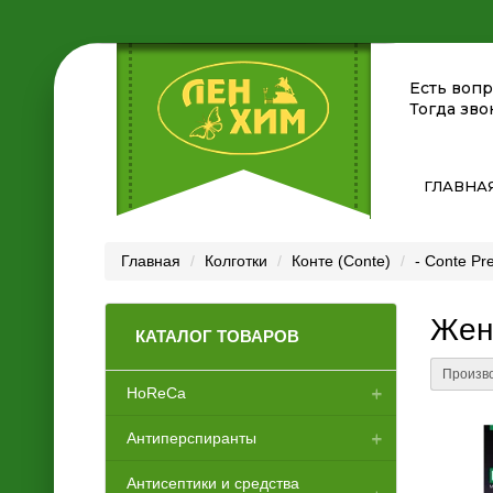
Есть воп
Тогда зво
ГЛАВНА
Главная
Колготки
Конте (Conte)
- Conte Pre
Женс
КАТАЛОГ ТОВАРОВ
Произво
HoReCa
Антиперспиранты
Аксессуары для отелей
Антисептики и средства
Диспенсеры
Женские