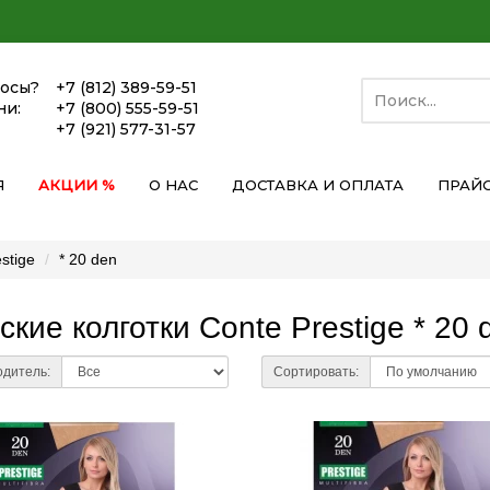
росы?
+7 (812) 389-59-51
ни:
+7 (800) 555-59-51
+7 (921) 577-31-57
Я
АКЦИИ %
О НАС
ДОСТАВКА И ОПЛАТА
ПРАЙ
stige
* 20 den
кие колготки Conte Prestige * 20 
дитель:
Сортировать: