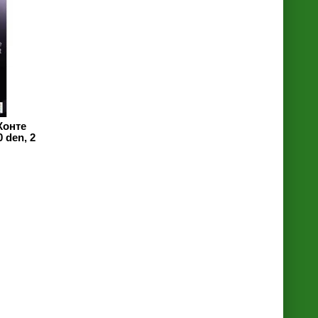
Конте
 den, 2