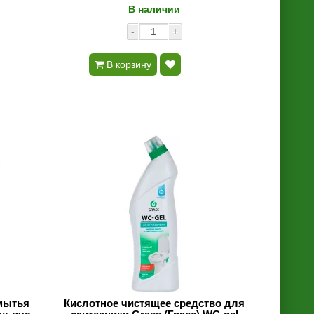
В наличии
-
+
В корзину
мытья
Кислотное чистящее средство для