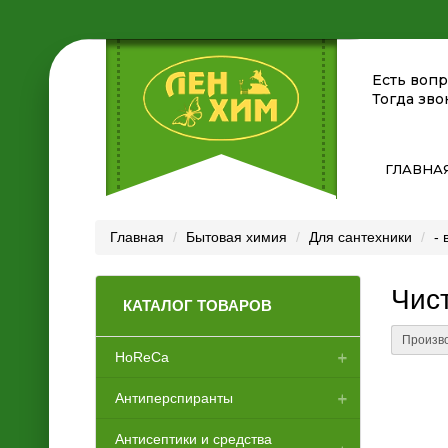
Есть воп
Тогда зво
ГЛАВНА
Главная
Бытовая химия
Для сантехники
- 
Чис
КАТАЛОГ ТОВАРОВ
Произво
HoReCa
Антиперспиранты
Аксессуары для отелей
Антисептики и средства
Диспенсеры
Женские