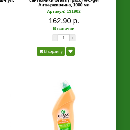
ш-пул,
сантехники Grass (Грасс) WC-gel
Анти-ржавчина, 1000 мл
Артикул: 131902
162.90 р.
В наличии
-
+
В корзину