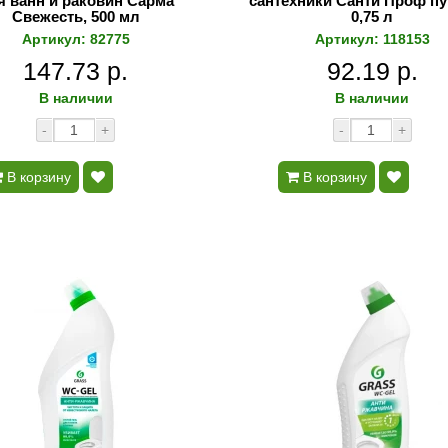
я ванн и раковин Сарма
сантехники Санти Проф пу
Свежесть, 500 мл
0,75 л
Артикул: 82775
Артикул: 118153
147.73 р.
92.19 р.
В наличии
В наличии
-
+
-
+
В корзину
В корзину