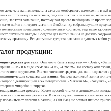
ом доме есть ванная комната, а залогом комфортного нахождения в ней я
дима чистота каждого материала, будь это пластик или плитка, зеркало 
венно, является сама ванна, поэтому вам просто необходимо не просто хо
е легко найти в интернет-магазине ЛенХим, где собраны лучшие предлож
 неизвестным препаратам с сомнительным составом, ведь ваше здоровье 
несет ощутимой выгоды. Средство для чистки ванны не должно содержа
ческому организму. Все доступные средства для ванн и душевых кабин у
талог продукции:
щие средства для ванн
. Они могут быть в виде геля — «Dosia», «Sar
арный — М» и в виде крема как «Cif», «Unicum». По составу они схожи
атическими отдушками. Все эти чистящие средства для ванн справятся с
инфицирующие средства для ванны
. Чистота акриловой ванны или ду
 вопрос с дезинфекцией всех поверхностей. «Мегасан М», «Золушка», 
етворных микробов и вирусов.
онаправленные средства
. Кроме простой чистки и дезинфекции иногда 
 плесени или налета ржавчины. В таких случаях можно воспользоваться
да избавиться от плесени в ванной, а Cilit Bang не оставит шансов грибк
те заботу о себе и своих близких, так как контакт с поверхностью ван