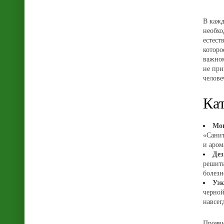
В кажд
необхо
естест
которо
важном
не при
челове
Ка
Мою
«Санит
и аром
Дез
решить
болезн
Узк
черной
навсег
Прояви