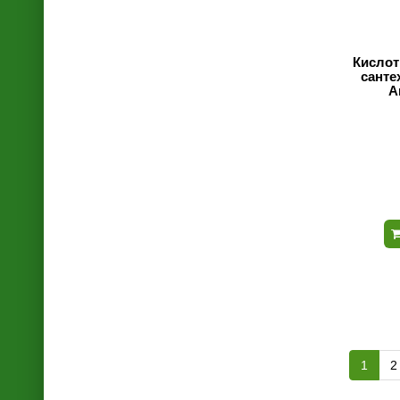
- пакеты пищевые
Кислот
- плёнка пищевая
санте
А
1
2