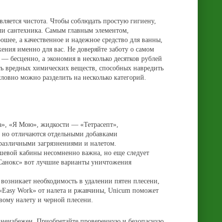
вляется чистота. Чтобы соблюдать простую гигиену,
или сантехника. Самым главным элементом,
рошее, а качественное и надежное средство для ванны,
ения именно для вас. Не доверяйте заботу о самом
— бесценно, а экономия в несколько десятков рублей
ть вредных химических веществ, способных навредить
словно можно разделить на несколько категорий.
ma», «Я Мою», жидкости — «Тетрасепт»,
, но отличаются отдельными добавками
 различными загрязнениями и налетом.
шевой кабины несомненно важна, но еще следует
«Санокс» вот лучшие варианты уничтожения
возникает необходимость в удалении пятен плесени,
 «Easy Work» от налета и ржавчины, Unicum поможет
овому налету и черной плесени.
ны неизбежен. Приобретайте проверенную и безопасную