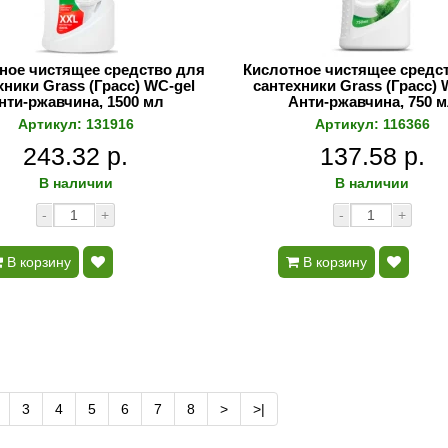
ное чистящее средство для
Кислотное чистящее средс
хники Grass (Грасс) WC-gel
сантехники Grass (Грасс) 
нти-ржавчина, 1500 мл
Анти-ржавчина, 750 
Артикул: 131916
Артикул: 116366
243.32 р.
137.58 р.
В наличии
В наличии
-
+
-
+
В корзину
В корзину
3
4
5
6
7
8
>
>|