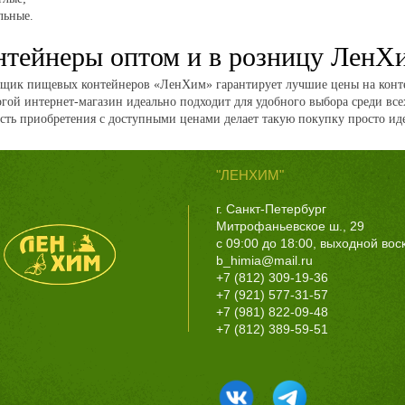
льные.
нтейнеры оптом и в розницу ЛенХ
щик пищевых контейнеров «ЛенХим» гарантирует лучшие цены на конте
гой интернет-магазин идеально подходит для удобного выбора среди вс
ость приобретения с доступными ценами делает такую покупку просто ид
"ЛЕНХИМ"
г. Санкт-Петербург
Митрофаньевское ш., 29
с 09:00 до 18:00, выходной во
b_himia@mail.ru
+7 (812) 309-19-36
+7 (921) 577-31-57
+7 (981) 822-09-48
+7 (812) 389-59-51