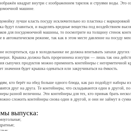
зображён квадрат внутри с изображением тарелок и струями воды. Это оз
домоечной машине.
домойку лучше класть посуду исключительно из пластика с маркировкой 
ка будут плавиться, и выделять вредные вещества под воздействием выс
аков для посудомоечной машины, то посмотрите на толщину стенок конт
е в автоматическом режиме, так как в этом месте давление на посуду ме
не испортиться, еда в холодильнике не должна впитывать запахи други
нерах. Крышка должна быть прорезинена изнутри — лишь так она действ
ия сыпучих продуктов можно применить контейнеры с негерметичной кры
ет значения будет крышка одеваться или закручиваться на ёмкость.
дям, кто берёт на обед больше одного блюда, как раз подойдут наборы и
авятся друг на друга.
Те контейнеры, что складываются один в другой, п
неры разной величины. Эти контейнеры для тех, кто привык брать нескол
можно сложить контейнеры снова один в другой, и они не займут в сумке
мы выпуска:
моугольные;
дратные;
глые;