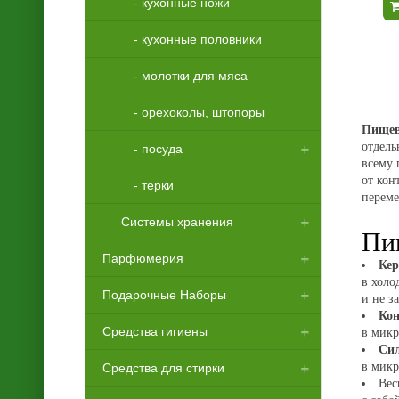
Тушь для ресниц
- кухонные ножи
- кухонные половники
- молотки для мяса
- орехоколы, штопоры
Пищев
отдель
- посуда
всему 
от кон
- терки
- блюдца, тарелки, пиалы
переме
Системы хранения
- графины, кувшины,
Пи
молочники
Парфюмерия
- держатели
Кер
- кружки, стаканы, бокалы
в холо
Подарочные Наборы
Женская Парфюмерия
- подставки
и не з
- крышки стеклянные,
Кон
Средства гигиены
Мужская Парфюмерия
Детские подарочные наборы
- сушилки
в микр
брызгоулавливатели
Си
в микр
Средства для стирки
Женские подарочные наборы
Ватная продукция
- одеколоны
- миски, корзинки,
Вес
салатники