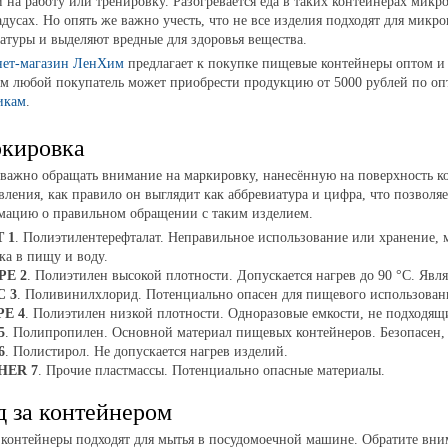
й на работу или тренировку. Разогревается еда в таких контейнерах микр
адусах. Но опять же важно учесть, что не все изделия подходят для микр
атуры и выделяют вредные для здоровья вещества.
нет-магазин ЛенХим
предлагает к покупке пищевые контейнеры оптом и в
м любой покупатель может приобрести продукцию от 5000 рублей по оп
икам
.
кировка
важно обращать внимание на маркировку, нанесённую на поверхность ко
вления, как правило он выглядит как аббревиатура и цифра, что позволя
ацию о правильном обращении с таким изделием.
 1
. Полиэтилентерефталат. Неправильное использование или хранение, 
ка в пищу и воду.
PE 2
. Полиэтилен высокой плотности. Допускается нагрев до 90 °С. Явл
C 3
. Поливинилхлорид. Потенциально опасен для пищевого использован
PE 4
. Полиэтилен низкой плотности. Одноразовые емкости, не подходящи
5
. Полипропилен. Основной материал пищевых контейнеров. Безопасен, 
6
. Полистирол. Не допускается нагрев изделий.
HER
7
. Прочие пластмассы. Потенциально опасные материалы.
д за контейнером
 контейнеры подходят для мытья в посудомоечной машине. Обратите вни