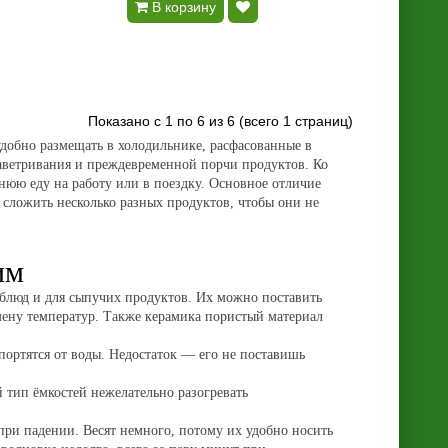
В корзину
Показано с 1 по 6 из 6 (всего 1 страниц)
добно размещать в холодильнике, расфасованные в
заветривания и преждевременной порчи продуктов. Ко
шнюю еду на работу или в поездку. Основное отличие
 сложить несколько разных продуктов, чтобы они не
им
 блюд и для сыпучих продуктов. Их можно поставить
мену температур. Также керамика пористый материал
ортятся от воды. Недостаток — его не поставишь
тип ёмкостей нежелательно разогревать
 при падении. Весят немного, потому их удобно носить