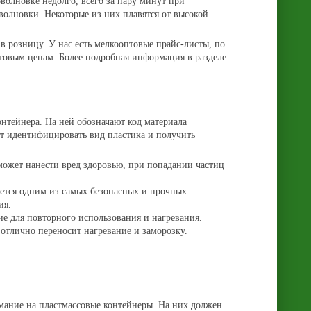
оволновке недолго, всего за пару минут при
оволновки. Некоторые из них плавятся от высокой
 розницу. У нас есть мелкооптовые прайс-листы, по
товым ценам. Более подробная информация в разделе
нтейнера. На ней обозначают код материала
ет идентифицировать вид пластика и получить
может нанести вред здоровью, при попадании частиц
яется одним из самых безопасных и прочных.
ия.
е для повторного использования и нагревания.
отлично переносит нагревание и заморозку.
мание на пластмассовые контейнеры. На них должен