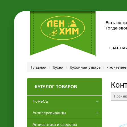
Есть воп
Тогда зво
ГЛАВНА
Главная
Кухня
Кухонная утварь
- контейн
Кон
КАТАЛОГ ТОВАРОВ
Произво
HoReCa
Антиперспиранты
Аксессуары для отелей
Антисептики и средства
Диспенсеры
Женские