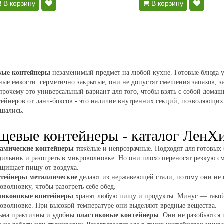
В корзину
В корзину
ые контейнеры
незаменимый предмет на любой кухне. Готовые блюда у
ные емкости. герметично закрытые, они не допустят смешения запахов, 
прочему это универсальный вариант для того, чтобы взять с собой дома
тейнеров от ланч-боксов - это наличие внутренних секций, позволяющих
шались.
щевые контейнеры - каталог ЛенХ
амические контейнеры
тяжёлые и непрозрачные. Подходят для готовых
дильник и разогреть в микроволновке. Но они плохо переносят резкую с
ащищает пищу от воздуха.
тейнеры металлические
делают из нержавеющей стали, потому они не п
оволновку, чтобы разогреть себе обед.
ликоновые контейнеры
хранят любую пищу и продукты. Минус — такой 
оволновке. При высокой температуре они выделяют вредные вещества.
ьма практичны и удобны
пластиковые контейнеры
. Они не разобьются