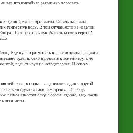
начает, что контейнер разрешено полоскать
в виде пятёрки, из пропилена. Остальные виды
оких температур воды.
В том случае, если на изделии
ейнера. Плотную, прочную ёмкость моют в верхней
ньше.
х блюд. Еду нужно размещать в плотно закрывающихся
ительно будет плотно прилегать к контейнеру.
Для
шкой, ведь от круп не исходит запах. И совсем
з контейнеров, которые складываются один в другой
о своей конструкции словно матрёшка. В наборе
ько разновидностей блюд с собой. Удобно, ведь после
 много места.