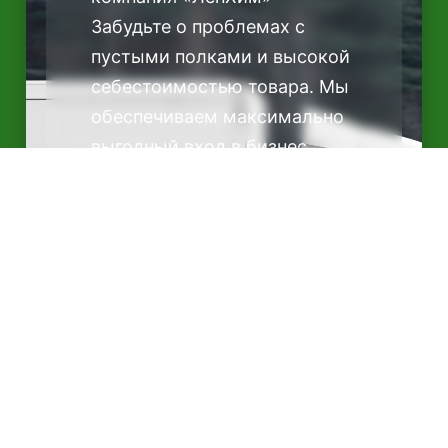
Забудьте о проблемах с
пустыми полками и высокой
себестоимостью товара. Мы
обеспечиваем максимально
выгодный вход в бизнес
бытовой химии благодаря
ценам от производителей.
Почему с нами удобно:
Индивидуальный подход:
Поможем сформировать
первую закупку, если вы
только начинаете.
Скорость: В Санкт-
Петербурге привозим товар
уже на завтра.