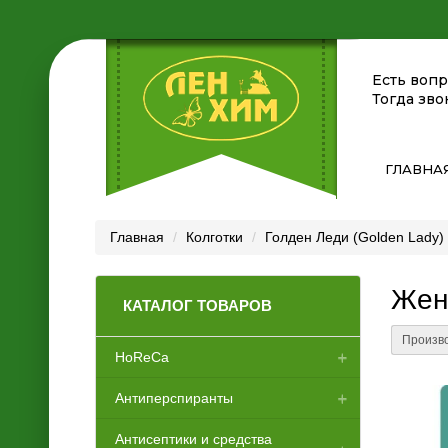
Есть воп
Тогда зво
ГЛАВНА
Главная
Колготки
Голден Леди (Golden Lady)
Женс
КАТАЛОГ ТОВАРОВ
Произво
HoReCa
Антиперспиранты
Аксессуары для отелей
Антисептики и средства
Диспенсеры
Женские