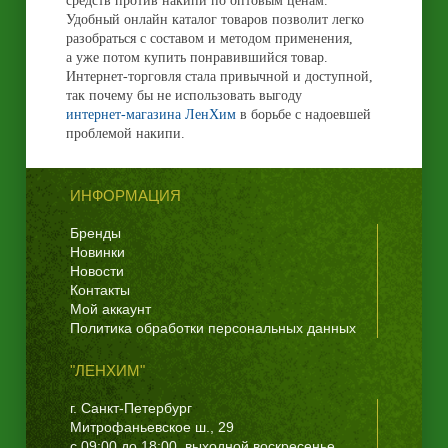
средств против накипи по оптовым ценам.
Удобный онлайн каталог товаров позволит легко
разобраться с составом и методом применения,
а уже потом купить понравившийся товар.
Интернет-торговля стала привычной и доступной,
так почему бы не использовать выгоду
интернет-магазина ЛенХим
в борьбе с надоевшей
проблемой накипи.
ИНФОРМАЦИЯ
Бренды
Новинки
Новости
Контакты
Мой аккаунт
Политика обработки персональных данных
"ЛЕНХИМ"
г. Санкт-Петербург
Митрофаньевское ш., 29
с 09:00 до 18:00, выходной воскресенье