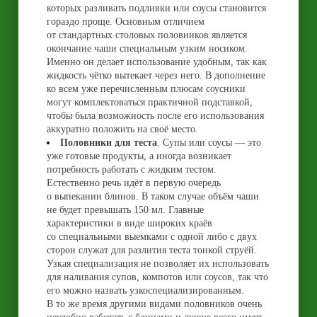
которых разливать подливки или соусы становится
гораздо проще. Основным отличием
от стандартных столовых половников является
окончание чаши специальным узким носиком.
Именно он делает использование удобным, так как
жидкость чётко вытекает через него. В дополнение
ко всем уже перечисленным плюсам соусники
могут комплектоваться практичной подставкой,
чтобы была возможность после его использования
аккуратно положить на своё место.
Половники для теста
. Супы или соусы — это
уже готовые продукты, а иногда возникает
потребность работать с жидким тестом.
Естественно речь идёт в первую очередь
о выпекании блинов. В таком случае объём чаши
не будет превышать 150 мл. Главные
характеристики в виде широких краёв
со специальными выемками с одной либо с двух
сторон служат для разлития теста тонкой струёй.
Узкая специализация не позволяет их использовать
для наливания супов, компотов или соусов, так что
его можно назвать узкоспециализированным.
В то же время другими видами половников очень