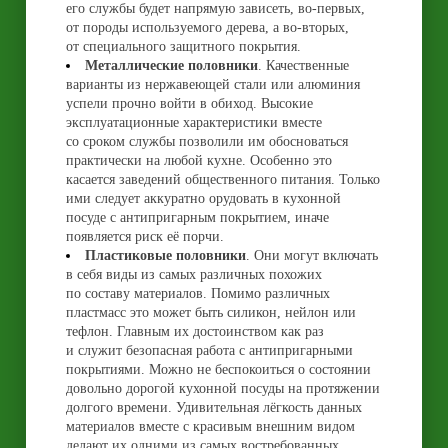
его службы будет напрямую зависеть, во-первых,
от породы используемого дерева, а во-вторых,
от специального защитного покрытия.
Металлические половники
. Качественные
варианты из нержавеющей стали или алюминия
успели прочно войти в обиход. Высокие
эксплуатационные характеристики вместе
со сроком службы позволили им обосноваться
практически на любой кухне. Особенно это
касается заведений общественного питания. Только
ими следует аккуратно орудовать в кухонной
посуде с антипригарным покрытием, иначе
появляется риск её порчи.
Пластиковые половники
. Они могут включать
в себя виды из самых различных похожих
по составу материалов. Помимо различных
пластмасс это может быть силикон, нейлон или
тефлон. Главным их достоинством как раз
и служит безопасная работа с антипригарными
покрытиями. Можно не беспокоиться о состоянии
довольно дорогой кухонной посуды на протяжении
долгого времени. Удивительная лёгкость данных
материалов вместе с красивым внешним видом
делают их одними из самых востребованных