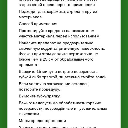
загрязнений после первого применения.
Подходит для: керамики, акрила и других
материалов.
Способ применения
Протестируйте средство на незаметном
участке материала перед использованием.
Нанесите препарат на предварительно
смоченную водой загрязнённую поверхность.
Флакон при этом держите вертикально не
ближе чем в 25 см от обрабатываемого
предмета.
Выждите 15 минут и потрите поверхность
губкой либо тряпкой, тщательно смойте водой.
Если частично загрязнение осталось,
повторите процедуру.
Вымойте губку/тряпку.
Важно: недопустимо обрабатывать горячие
поверхности, повреждённые и чувствительные
к кислотам.
Меры предосторожности
Храните в месте, куда нет доступа детям.